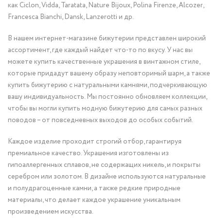
как Ciclon, Vidda, Taratata, Nature Bijoux, Polina Firenze, Alcozer,
Francesca Bianchi, Dansk, Lanzerotti и др.
В нашем интернет-магазине бижутерии представлен широкий
ассортимент, где каждый найдет что-то по вкусу. У нас вы
можете купить качественные украшения в винтажном стиле,
которые придадут вашему образу неповторимый шарм, а также
купить бижутерию с натуральными камнями, подчеркивающую
вашу индивидуальность. Мы постоянно обновляем коллекции,
чтобы вы могли купить модную бижутерию для самых разных
поводов – от повседневных выходов до особых событий.
Каждое изделие проходит строгий отбор, гарантируя
премиальное качество. Украшения изготовлены из
гипоаллергенных сплавов, не содержащих никель, и покрыты
серебром или золотом. В дизайне используются натуральные
и полудрагоценные камни, а также редкие природные
материалы, что делает каждое украшение уникальным
произведением искусства.