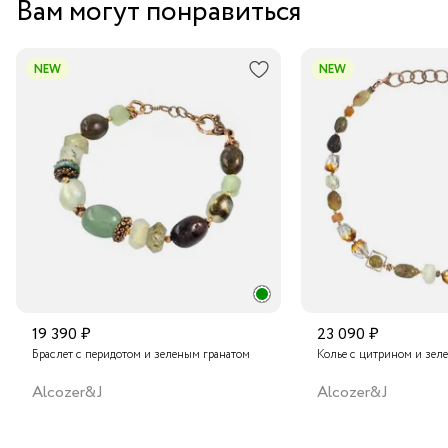
Вам могут понравиться
Курьером за 1-2 дня
В пункт выдачи заказов Boxberry
NEW
NEW
Транспортной компанией по России
Подробнее о сроках доставки
19 390 ₽
23 090 ₽
Браслет с перидотом и зеленым гранатом
Колье с цитрином и зел
Alcozer&J
Alcozer&J