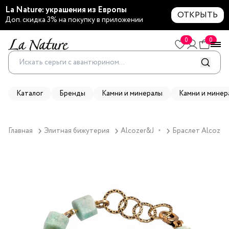
La Nature: украшения из Европы
ОТКРЫТЬ
Доп. скидка 3% на покупку в приложении
0
0
Каталог
Бренды
Камни и минералы
Камни и минер
Главная
Элитная бижутерия
Alcozer&J
Браслет Alcozer
▼