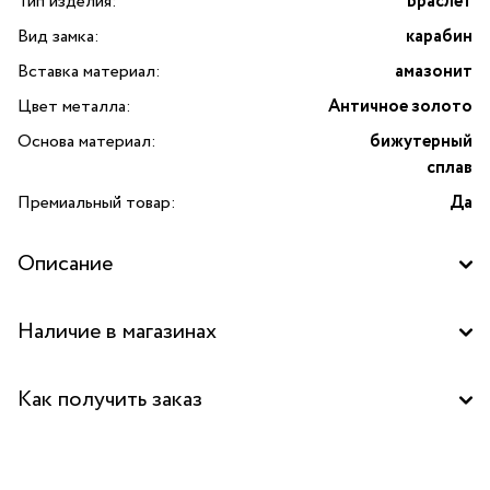
Тип изделия:
Браслет
Вид замка:
карабин
Вставка материал:
амазонит
Цвет металла:
Античное золото
Основа материал:
бижутерный
сплав
Премиальный товар:
Да
Описание
Наличие в магазинах
Бутик "La Nature" в ТРК "Красный кит", Мытищи
Как получить заказ
Забрать бесплатно в бутике