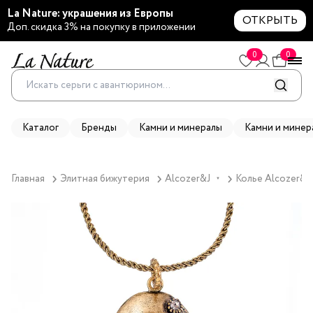
La Nature: украшения из Европы
ОТКРЫТЬ
Доп. скидка 3% на покупку в приложении
0
0
Каталог
Бренды
Камни и минералы
Камни и минер
Главная
Элитная бижутерия
Alcozer&J
Колье Alcozer&J
▼