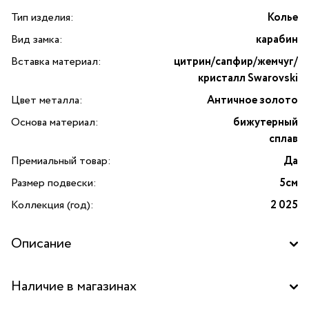
Тип изделия:
Колье
Вид замка:
карабин
Вставка материал:
цитрин/сапфир/жемчуг/
кристалл Swarovski
Цвет металла:
Античное золото
Основа материал:
бижутерный
сплав
Премиальный товар:
Да
Размер подвески:
5см
Коллекция (год):
2 025
Описание
Откройте для себя изысканную роскошь с колье
Наличие в магазинах
от бренда Alcozer&J — настоящим произведением
ювелирного искусства из Италии. Это эксклюзивное