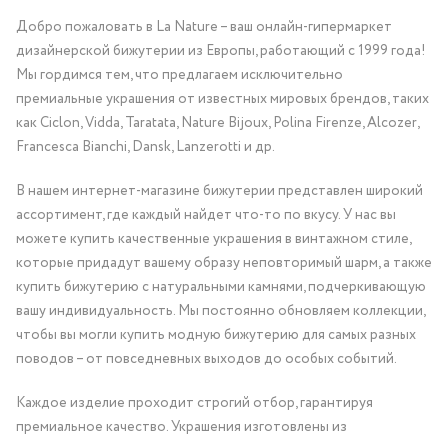
Добро пожаловать в La Nature – ваш онлайн-гипермаркет
дизайнерской бижутерии из Европы, работающий с 1999 года!
Мы гордимся тем, что предлагаем исключительно
премиальные украшения от известных мировых брендов, таких
как Ciclon, Vidda, Taratata, Nature Bijoux, Polina Firenze, Alcozer,
Francesca Bianchi, Dansk, Lanzerotti и др.
В нашем интернет-магазине бижутерии представлен широкий
ассортимент, где каждый найдет что-то по вкусу. У нас вы
можете купить качественные украшения в винтажном стиле,
которые придадут вашему образу неповторимый шарм, а также
купить бижутерию с натуральными камнями, подчеркивающую
вашу индивидуальность. Мы постоянно обновляем коллекции,
чтобы вы могли купить модную бижутерию для самых разных
поводов – от повседневных выходов до особых событий.
Каждое изделие проходит строгий отбор, гарантируя
премиальное качество. Украшения изготовлены из