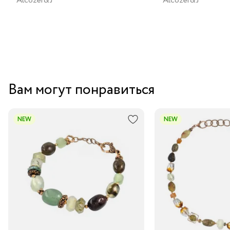
Alcozer&J
Alcozer&J
Вам могут понравиться
NEW
NEW