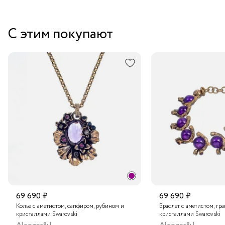
Забрать бесплатно в бутике
С этим покупают
Курьером за 1-2 дня
В пункт выдачи заказов Boxberry
Транспортной компанией по России
Подробнее о сроках доставки
69 690 ₽
69 690 ₽
Колье с аметистом, сапфиром, рубином и
Браслет с аметистом, гр
кристаллами Swarovski
кристаллами Swarovski