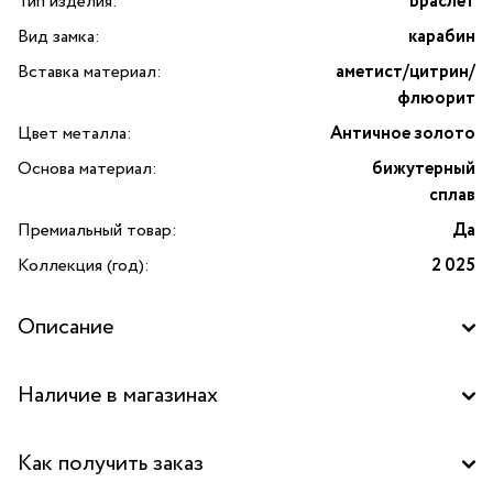
Тип изделия:
Браслет
Вид замка:
карабин
Вставка материал:
аметист/цитрин/
флюорит
Цвет металла:
Античное золото
Основа материал:
бижутерный
сплав
Премиальный товар:
Да
Коллекция (год):
2 025
Описание
Наличие в магазинах
Бутик "La Nature" в ТЦ "Метрополис", Москва
Как получить заказ