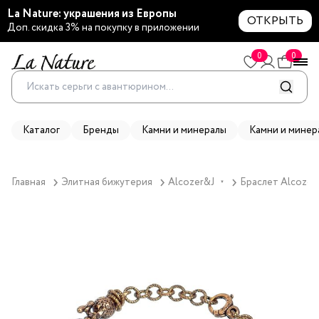
La Nature: украшения из Европы
ОТКРЫТЬ
Доп. скидка 3% на покупку в приложении
0
0
Каталог
Бренды
Камни и минералы
Камни и минер
Главная
Элитная бижутерия
Alcozer&J
Браслет Alcozer
▼