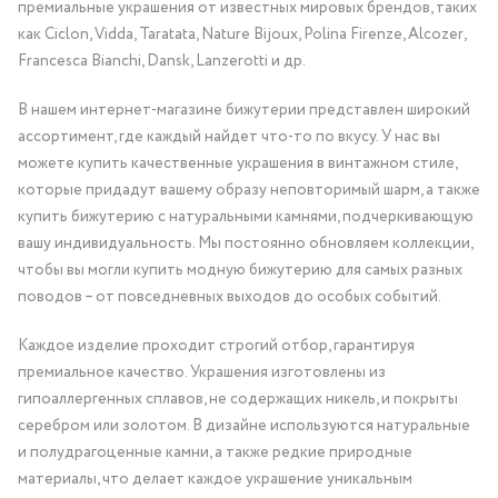
премиальные украшения от известных мировых брендов, таких
как Ciclon, Vidda, Taratata, Nature Bijoux, Polina Firenze, Alcozer,
Francesca Bianchi, Dansk, Lanzerotti и др.
В нашем интернет-магазине бижутерии представлен широкий
ассортимент, где каждый найдет что-то по вкусу. У нас вы
можете купить качественные украшения в винтажном стиле,
которые придадут вашему образу неповторимый шарм, а также
купить бижутерию с натуральными камнями, подчеркивающую
вашу индивидуальность. Мы постоянно обновляем коллекции,
чтобы вы могли купить модную бижутерию для самых разных
поводов – от повседневных выходов до особых событий.
Каждое изделие проходит строгий отбор, гарантируя
премиальное качество. Украшения изготовлены из
гипоаллергенных сплавов, не содержащих никель, и покрыты
серебром или золотом. В дизайне используются натуральные
и полудрагоценные камни, а также редкие природные
материалы, что делает каждое украшение уникальным