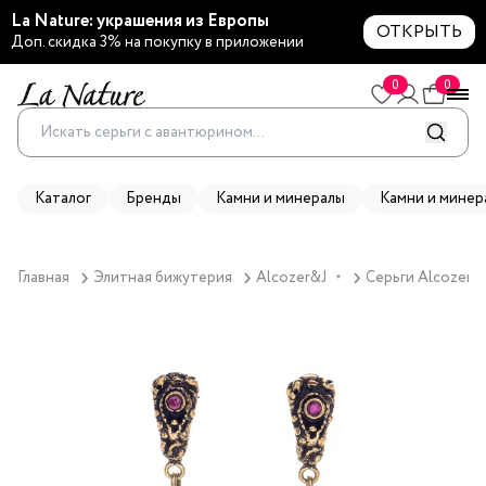
La Nature: украшения из Европы
ОТКРЫТЬ
Доп. скидка 3% на покупку в приложении
0
0
Каталог
Бренды
Камни и минералы
Камни и минер
Главная
Элитная бижутерия
Alcozer&J
Серьги Alcozer&
▼