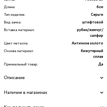
Длина:
6см
Тип изделия:
Серьги
Вид замка:
штифтовой
Вставка материал:
рубин/жемчуг/
сапфир
Цвет металла:
Античное золото
Основа материал:
бижутерный
сплав
Премиальный товар:
Да
Описание
Представляем вашему вниманию эксклюзивные серьги от
Наличие в магазинах
бренда Alcozer&J, выполненные в лучших традициях
итальянского ювелирного искусства. Эти изысканные
Бутик "La Nature" в ТРК "Щука", Москва
украшения станут настоящим украшением вашего образа