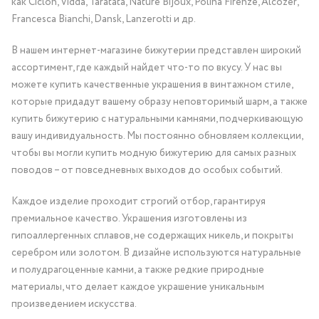
как Ciclon, Vidda, Taratata, Nature Bijoux, Polina Firenze, Alcozer,
Francesca Bianchi, Dansk, Lanzerotti и др.
В нашем интернет-магазине бижутерии представлен широкий
ассортимент, где каждый найдет что-то по вкусу. У нас вы
можете купить качественные украшения в винтажном стиле,
которые придадут вашему образу неповторимый шарм, а также
купить бижутерию с натуральными камнями, подчеркивающую
вашу индивидуальность. Мы постоянно обновляем коллекции,
чтобы вы могли купить модную бижутерию для самых разных
поводов – от повседневных выходов до особых событий.
Каждое изделие проходит строгий отбор, гарантируя
премиальное качество. Украшения изготовлены из
гипоаллергенных сплавов, не содержащих никель, и покрыты
серебром или золотом. В дизайне используются натуральные
и полудрагоценные камни, а также редкие природные
материалы, что делает каждое украшение уникальным
произведением искусства.