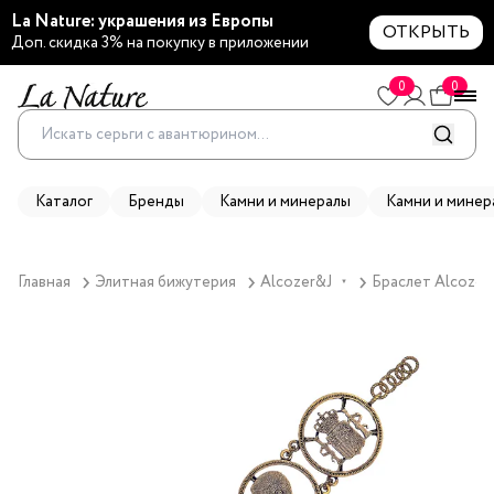
La Nature: украшения из Европы
ОТКРЫТЬ
Доп. скидка 3% на покупку в приложении
0
0
Каталог
Бренды
Камни и минералы
Камни и минер
Главная
Элитная бижутерия
Alcozer&J
Браслет Alcozer
▼