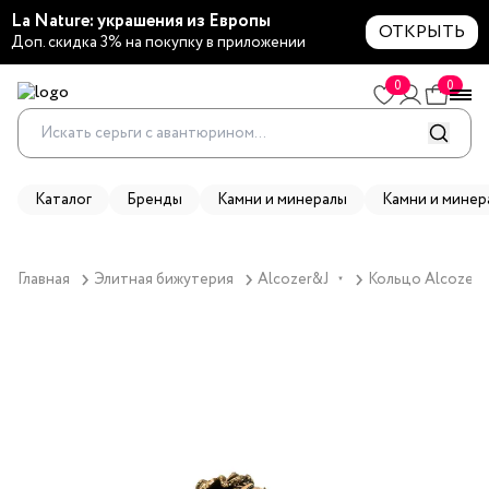
La Nature: украшения из Европы
ОТКРЫТЬ
Доп. скидка 3% на покупку в приложении
0
0
Каталог
Бренды
Камни и минералы
Камни и минер
Главная
Элитная бижутерия
Alcozer&J
Кольцо Alcozer&
▼