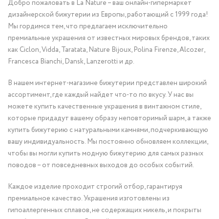
Добро пожаловать в La Nature – ваш онлайн-гипермаркет
дизайнерской бижутерии из Европы, работающий с 1999 года!
Мы гордимся тем, что предлагаем исключительно
премиальные украшения от известных мировых брендов, таких
как Ciclon, Vidda, Taratata, Nature Bijoux, Polina Firenze, Alcozer,
Francesca Bianchi, Dansk, Lanzerotti и др.
В нашем интернет-магазине бижутерии представлен широкий
ассортимент, где каждый найдет что-то по вкусу. У нас вы
можете купить качественные украшения в винтажном стиле,
которые придадут вашему образу неповторимый шарм, а также
купить бижутерию с натуральными камнями, подчеркивающую
вашу индивидуальность. Мы постоянно обновляем коллекции,
чтобы вы могли купить модную бижутерию для самых разных
поводов – от повседневных выходов до особых событий.
Каждое изделие проходит строгий отбор, гарантируя
премиальное качество. Украшения изготовлены из
гипоаллергенных сплавов, не содержащих никель, и покрыты